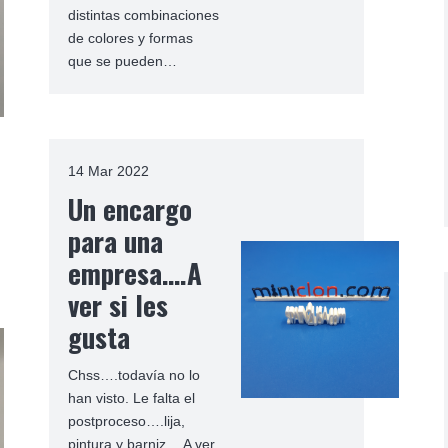
distintas combinaciones
de colores y formas
que se pueden…
14 Mar 2022
Un encargo
para una
empresa….A
ver si les
gusta
Chss….todavía no lo
han visto. Le falta el
postproceso….lija,
pintura y barniz… A ver